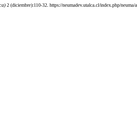
ca)
2 (diciembre):110-32. https://neumadev.utalca.cl/index.php/neuma/a