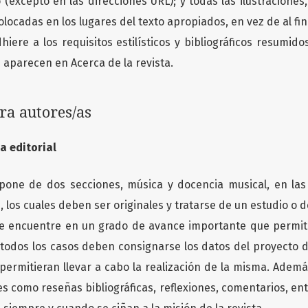
(excepto en las direcciones URL); y todas las ilustraciones,
locadas en los lugares del texto apropiados, en vez de al fin
dhiere a los requisitos estilísticos y bibliográficos resumido
e aparecen en Acerca de la revista.
ara autores/as
ca editorial
pone de dos secciones, música y docencia musical, en las
, los cuales deben ser originales y tratarse de un estudio o 
e encuentre en un grado de avance importante que permita
 todos los casos deben consignarse los datos del proyecto d
permitieran llevar a cabo la realización de la misma. Además
es como reseñas bibliográficas, reflexiones, comentarios, ent