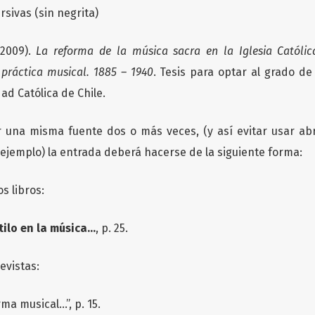
ursivas (sin negrita)
(2009).
La reforma de la música sacra en la Iglesia Católic
y práctica musical. 1885 – 1940
. Tesis para optar al grado de
dad Católica de Chile.
r una misma fuente dos o más veces, (y así evitar usar ab
por ejemplo) la entrada deberá hacerse de la siguiente forma:
os libros:
stilo en la música…
, p. 25.
evistas:
rma musical…”, p. 15.