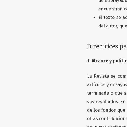
de subrayado 
encuentran co
El texto se a
del autor, qu
Directrices p
1. Alcance y políti
La Revista se com
artículos y ensayos
terminada o que s
sus resultados. En
de los fondos que 
otras contribucion