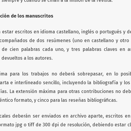
 siempre y cuando se ciñan a la misión de la revista.
ación de los manuscritos
 estar escritos en idioma castellano, inglés o portugués y 
compañados de dos resúmenes (uno en castellano y otro 
 de cien palabras cada uno, y tres palabras claves en a
 devueltos a los autores.
ma para los trabajos no deberá sobrepasar, en lo posibl
ta e interlineado sencillo, incluyendo la bibliografía y los
fías. La extensión máxima para otras contribuciones no de
éntico formato, y cinco para las reseñas bibliográficas.
cales deberán ser enviados en archivo aparte, escritos en
ormato jpg o tiff de 300 dpi de resolución, debiendo estar 