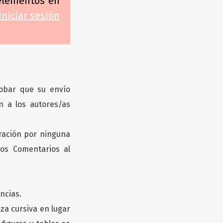
 elementos en
 Iniciar sesión
obar que su envío
n a los autores/as
ración por ninguna
los Comentarios al
ncias.
iza cursiva en lugar