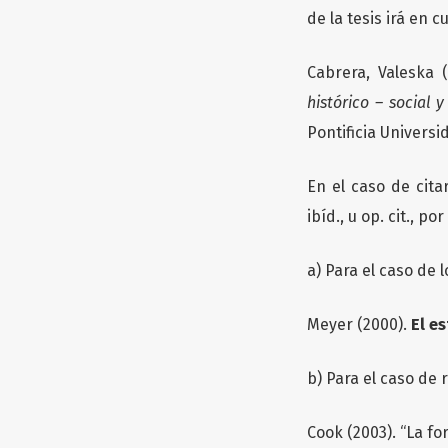
de la tesis irá en c
Cabrera, Valeska 
histórico – social 
Pontificia Universi
En el caso de cita
ibíd., u op. cit., 
a) Para el caso de l
Meyer (2000).
El e
b) Para el caso de r
Cook (2003). “La fo