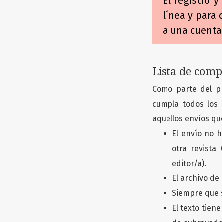
El registro 
línea y para
a una cuenta
Lista de comp
Como parte del p
cumpla todos los 
aquellos envíos qu
El envío no 
otra revista
editor/a).
El archivo de
Siempre que s
El texto tiene