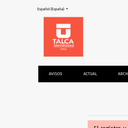
Cambiar el idioma. El actual es:
Español (España)
Envíos
AVISOS
ACTUAL
ARCH