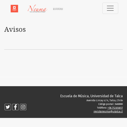
Avisos
Avisos
Escuela de Música, Universidad de Talca
Avenida Lircay s/n, Talca, Chile
Código postal: 3460000
Teléfono:
+56 712414617
revistaneuma@utalca.cl