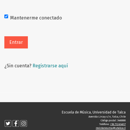
Mantenerme conectado
Entrar
¿Sin cuenta?
Registrarse aquí
Escuela de Música, Universidad de Talca
Avenida Lircay s/n, Talca, Chile
Código postal: 3460000
Teléfono:
+56 712414617
revistaneuma@utalca.cl