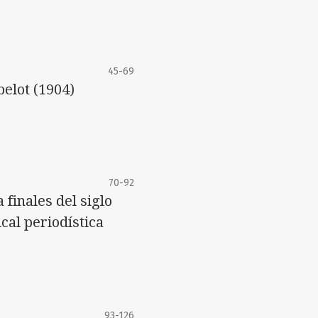
45-69
belot (1904)
70-92
finales del siglo
cal periodística
93-126